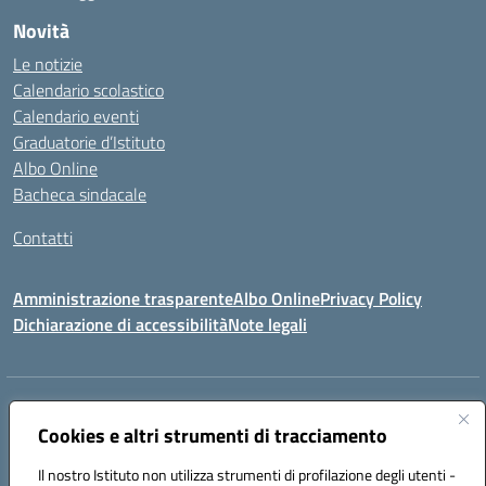
Novità
Le notizie
Calendario scolastico
Calendario eventi
Graduatorie d’Istituto
Albo Online
Bacheca sindacale
Contatti
Amministrazione trasparente
Albo Online
Privacy Policy
Dichiarazione di accessibilità
Note legali
Indirizzo:
VIA S. ROCCO, 18 81014 CAPRIATI A VOLTURNO (CE)
Centralino:
Cookies e altri strumenti di tracciamento
0823944017
Email:
ceic85400b@istruzione.it
Posta elettronica certificata (PEC):
ceic85400b@pec.istruzione.it
Il nostro Istituto non utilizza strumenti di profilazione degli utenti -