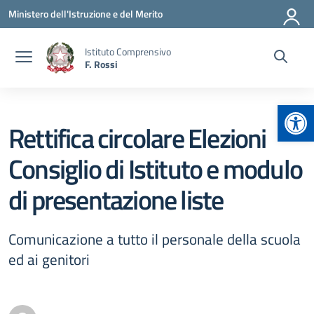
Vai ai contenuti
Vai al menu di navigazione
Vai al footer
Ministero dell'Istruzione e del Merito
Istituto Comprensivo
F. Rossi
Apr
Rettifica circolare Elezioni
Consiglio di Istituto e modulo
di presentazione liste
Comunicazione a tutto il personale della scuola
ed ai genitori