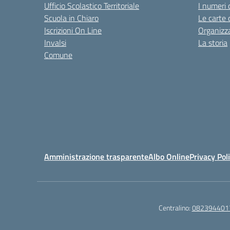
Ufficio Scolastico Territoriale
I numeri 
Scuola in Chiaro
Le carte 
Iscrizioni On Line
Organizz
Invalsi
La storia
Comune
Amministrazione trasparente
Albo Online
Privacy Pol
Centralino:
082394401