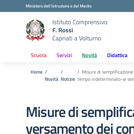
Vai ai contenuti
Vai al menu di navigazione
Vai al footer
Ministero dell'Istruzione e del Merito
Istituto Comprensivo
F. Rossi
Capriati a Volturno
Scuola
Servizi
Novità
Didattica
Home
Misure di semplificazione 
Novità
Notizie
tempo indeterminato-ai sens
Misure di semplific
versamento dei contr