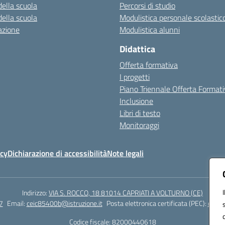
della scuola
Percorsi di studio
della scuola
Modulistica personale scolastic
azione
Modulistica alunni
Didattica
Offerta formativa
I progetti
Piano Triennale Offerta Format
Inclusione
Libri di testo
Monitoraggi
icy
Dichiarazione di accessibilità
Note legali
Indirizzo:
VIA S. ROCCO, 18 81014 CAPRIATI A VOLTURNO (CE)
7
Email:
ceic85400b@istruzione.it
Posta elettronica certificata (PEC):
ceic8
Codice fiscale: 82000440618