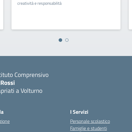
creatività e responsabilità
tituto Comprensivo
 Rossi
priati a Volturno
Visita la pagina iniziale della scuola
la
I Servizi
zione
Personale scolastico
Famiglie e studenti