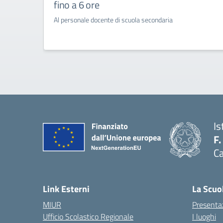
fino a 6 ore
Al personale docente di scuola secondaria
Is
F.
Ca
— 
Link Esterni
La Scuo
MIUR
Presenta
Ufficio Scolastico Regionale
I luoghi