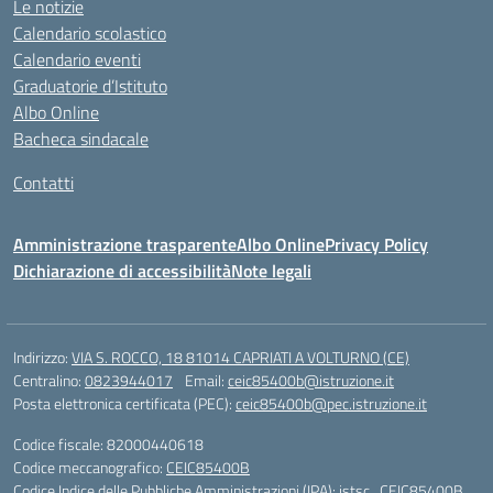
Le notizie
Calendario scolastico
Calendario eventi
Graduatorie d’Istituto
Albo Online
Bacheca sindacale
Contatti
Amministrazione trasparente
Albo Online
Privacy Policy
Dichiarazione di accessibilità
Note legali
Indirizzo:
VIA S. ROCCO, 18 81014 CAPRIATI A VOLTURNO (CE)
Centralino:
0823944017
Email:
ceic85400b@istruzione.it
Posta elettronica certificata (PEC):
ceic85400b@pec.istruzione.it
Codice fiscale: 82000440618
Codice meccanografico:
CEIC85400B
Codice Indice delle Pubbliche Amministrazioni (IPA): istsc_CEIC85400B