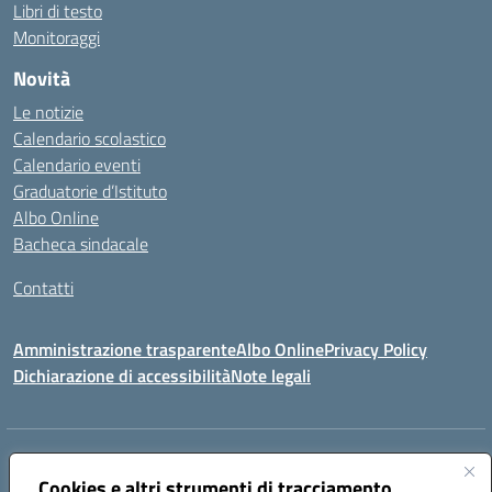
Libri di testo
Monitoraggi
Novità
Le notizie
Calendario scolastico
Calendario eventi
Graduatorie d’Istituto
Albo Online
Bacheca sindacale
Contatti
Amministrazione trasparente
Albo Online
Privacy Policy
Dichiarazione di accessibilità
Note legali
Indirizzo:
VIA S. ROCCO, 18 81014 CAPRIATI A VOLTURNO (CE)
Centralino:
Cookies e altri strumenti di tracciamento
0823944017
Email:
ceic85400b@istruzione.it