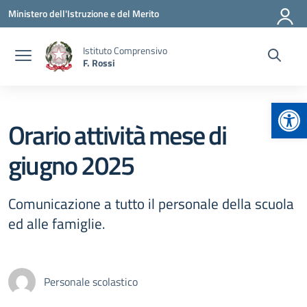
Vai ai contenuti
Vai al menu di navigazione
Vai al footer
Ministero dell'Istruzione e del Merito
Istituto Comprensivo
F. Rossi
Apr
Orario attività mese di
giugno 2025
Comunicazione a tutto il personale della scuola
ed alle famiglie.
Personale scolastico