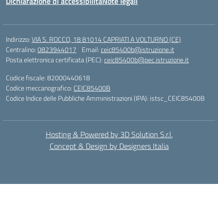
Dichiarazione di accessibilità
Note legali
Indirizzo:
VIA S. ROCCO, 18 81014 CAPRIATI A VOLTURNO (CE)
Centralino:
0823944017
Email:
ceic85400b@istruzione.it
Posta elettronica certificata (PEC):
ceic85400b@pec.istruzione.it
Codice fiscale: 82000440618
Codice meccanografico:
CEIC85400B
Codice Indice delle Pubbliche Amministrazioni (IPA): istsc_CEIC85400B
Hosting & Powered by 3D Solution S.r.l.
Concept & Design by Designers Italia