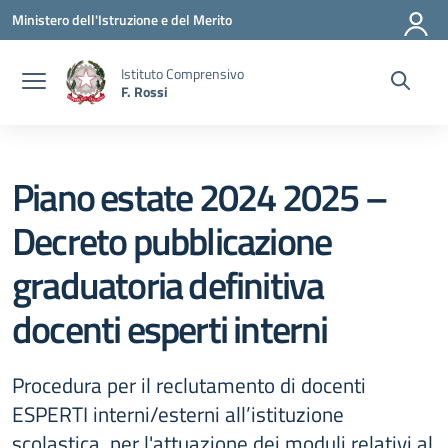
Vai ai contenuti
Vai al menu di navigazione
Vai al footer
Ministero dell'Istruzione e del Merito
Istituto Comprensivo
F. Rossi
Piano estate 2024 2025 –
Decreto pubblicazione
graduatoria definitiva
docenti esperti interni
Procedura per il reclutamento di docenti
ESPERTI interni/esterni all’istituzione
scolastica, per l'attuazione dei moduli relativi al