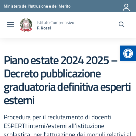
Vai ai contenuti
Vai al menu di navigazione
Vai al footer
Ministero dell'Istruzione e del Merito
Istituto Comprensivo
F. Rossi
Apr
Piano estate 2024 2025 –
Decreto pubblicazione
graduatoria definitiva esperti
esterni
Procedura per il reclutamento di docenti
ESPERTI interni/esterni all’istituzione
scolastica, per l'attuazione dei moduli relativi al