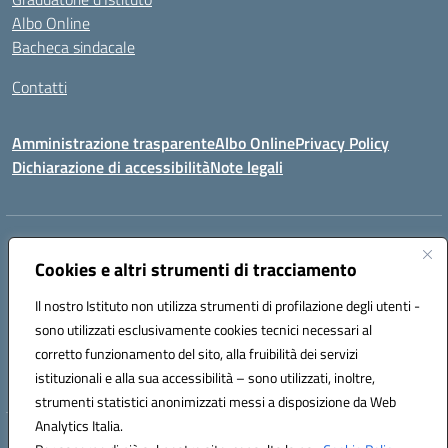
Albo Online
Bacheca sindacale
Contatti
Amministrazione trasparente
Albo Online
Privacy Policy
Dichiarazione di accessibilità
Note legali
Indirizzo:
VIA S. ROCCO, 18 81014 CAPRIATI A VOLTURNO (CE)
Centralino:
Cookies e altri strumenti di tracciamento
0823944017
Email:
ceic85400b@istruzione.it
Posta elettronica certificata (PEC):
ceic85400b@pec.istruzione.it
Il nostro Istituto non utilizza strumenti di profilazione degli utenti -
Codice fiscale: 82000440618
sono utilizzati esclusivamente cookies tecnici necessari al
Codice meccanografico:
CEIC85400B
corretto funzionamento del sito, alla fruibilità dei servizi
Codice Indice delle Pubbliche Amministrazioni (IPA): istsc_CEIC85400B
istituzionali e alla sua accessibilità – sono utilizzati, inoltre,
strumenti statistici anonimizzati messi a disposizione da Web
Analytics Italia.
Hosting & Powered by 3D Solution S.r.l.