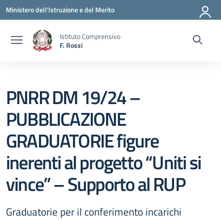
Vai ai contenuti
Vai al menu di navigazione
Vai al footer
Ministero dell'Istruzione e del Merito
Istituto Comprensivo
F. Rossi
PNRR DM 19/24 –
PUBBLICAZIONE
GRADUATORIE figure
inerenti al progetto “Uniti si
vince” – Supporto al RUP
Graduatorie per il conferimento incarichi