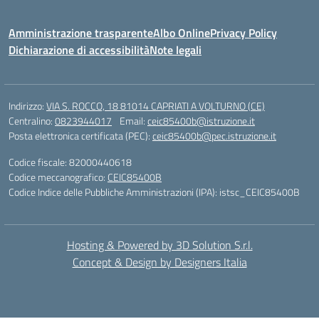
Amministrazione trasparente
Albo Online
Privacy Policy
Dichiarazione di accessibilità
Note legali
Indirizzo:
VIA S. ROCCO, 18 81014 CAPRIATI A VOLTURNO (CE)
Centralino:
0823944017
Email:
ceic85400b@istruzione.it
Posta elettronica certificata (PEC):
ceic85400b@pec.istruzione.it
Codice fiscale: 82000440618
Codice meccanografico:
CEIC85400B
Codice Indice delle Pubbliche Amministrazioni (IPA): istsc_CEIC85400B
Hosting & Powered by 3D Solution S.r.l.
Concept & Design by Designers Italia