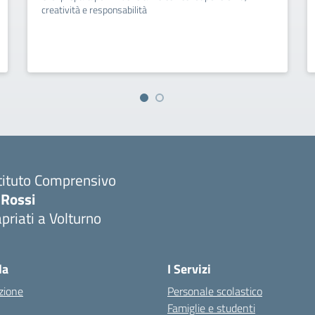
creatività e responsabilità
tituto Comprensivo
 Rossi
priati a Volturno
Visita la pagina iniziale della scuola
la
I Servizi
zione
Personale scolastico
Famiglie e studenti