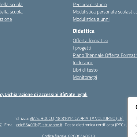
della scuola
Percorsi di studio
della scuola
Modulistica personale scolastic
azione
Modulistica alunni
Didattica
Offerta formativa
I progetti
Piano Triennale Offerta Format
Inclusione
Libri di testo
Monitoraggi
icy
Dichiarazione di accessibilità
Note legali
Indirizzo:
VIA S. ROCCO, 18 81014 CAPRIATI A VOLTURNO (CE)
7
Email:
ceic85400b@istruzione.it
Posta elettronica certificata (PEC):
ceic8
Codice fiscale: 82000440618