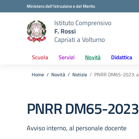
Vai ai contenuti
Vai al menu di navigazione
Vai al footer
Ministero dell'Istruzione e del Merito
Istituto Comprensivo
F. Rossi
Capriati a Volturno
Scuola
Servizi
Novità
Didattica
Home
Novità
Notizie
PNRR DM65-2023: av
PNRR DM65-2023: a
Avviso interno, al personale docente