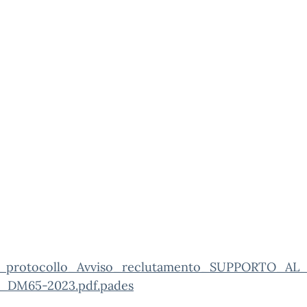
o_protocollo_Avviso_reclutamento_SUPPORTO_AL
DM65-2023.pdf.pades