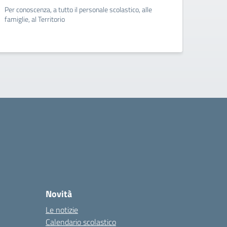
Per conoscenza, a tutto il personale scolastico, alle
Per con
famiglie, al Territorio
famigli
Novità
Le notizie
Calendario scolastico