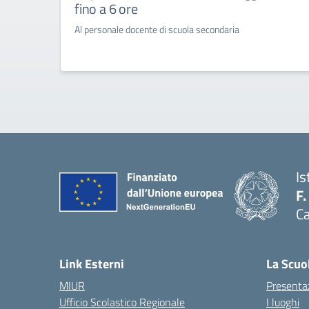
fino a 6 ore
Al personale docente di scuola secondaria
Is
F.
Ca
— 
Link Esterni
La Scuo
MIUR
Presenta
Ufficio Scolastico Regionale
I luoghi