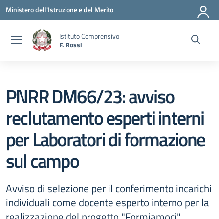
Vai ai contenuti
Vai al menu di navigazione
Vai al footer
Ministero dell'Istruzione e del Merito
Istituto Comprensivo
F. Rossi
PNRR DM66/23: avviso
reclutamento esperti interni
per Laboratori di formazione
sul campo
Avviso di selezione per il conferimento incarichi
individuali come docente esperto interno per la
realizzazione del progetto "Formiamoci".