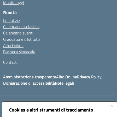
Monitoraggi
Novità
Le notizie
Calendario scolastico
Calendario eventi
Graduatorie d’Istituto
Albo Online
Bacheca sindacale
Contatti
Amministrazione trasparente
Albo Online
Privacy Policy
Dichiarazione di accessibilità
Note legali
Indirizzo:
VIA S. ROCCO, 18 81014 CAPRIATI A VOLTURNO (CE)
Centralino:
Cookies e altri strumenti di tracciamento
0823944017
Email:
ceic85400b@istruzione.it
Posta elettronica certificata (PEC):
ceic85400b@pec.istruzione.it