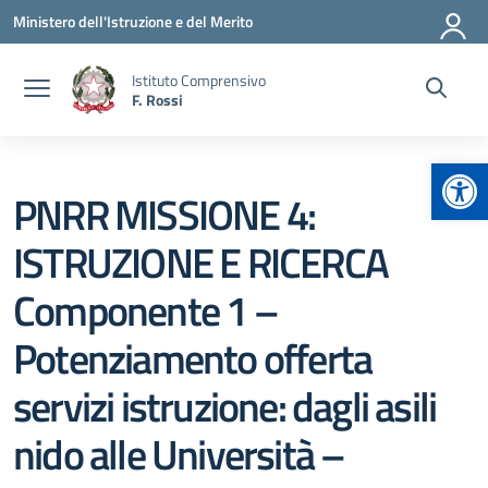
Vai ai contenuti
Vai al menu di navigazione
Vai al footer
Ministero dell'Istruzione e del Merito
Istituto Comprensivo
F. Rossi
Apr
PNRR MISSIONE 4:
ISTRUZIONE E RICERCA
Componente 1 –
Potenziamento offerta
servizi istruzione: dagli asili
nido alle Università –