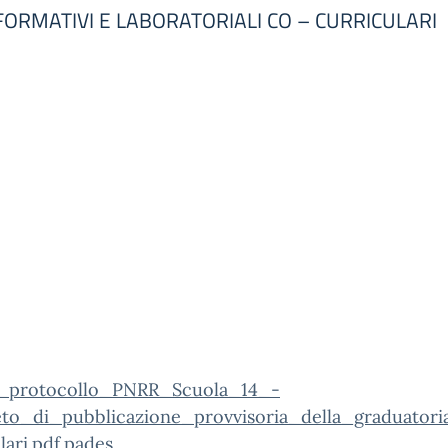
SI FORMATIVI E LABORATORIALI CO – CURRICULARI
_protocollo_PNRR_Scuola_14_-
to_di_pubblicazione_provvisoria_della_graduator
lari.pdf.pades