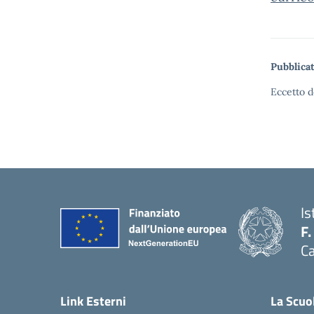
Pubblicat
Eccetto d
Is
F.
Ca
— 
Link Esterni
La Scuo