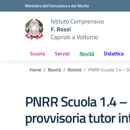
Vai ai contenuti
Vai al menu di navigazione
Vai al footer
Ministero dell'Istruzione e del Merito
Istituto Comprensivo
F. Rossi
Capriati a Volturno
Scuola
Servizi
Novità
Didattica
Home
Novità
Notizie
PNRR Scuola 1.4 – Dec
PNRR Scuola 1.4 – 
provvisoria tutor in