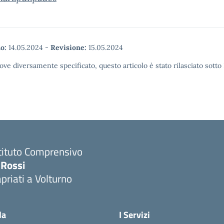
o:
14.05.2024
-
Revisione:
15.05.2024
ove diversamente specificato, questo articolo è stato rilasciato sott
tituto Comprensivo
 Rossi
priati a Volturno
Visita la pagina iniziale della scuola
la
I Servizi