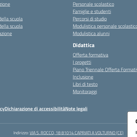
zione
Personale scolastico
Famiglie e studenti
della scuola
Percorsi di studio
della scuola
Modulistica personale scolastic
azione
Modulistica alunni
Didattica
Offerta formativa
I progetti
Piano Triennale Offerta Format
Inclusione
Libri di testo
Monitoraggi
icy
Dichiarazione di accessibilità
Note legali
Indirizzo:
VIA S. ROCCO, 18 81014 CAPRIATI A VOLTURNO (CE)