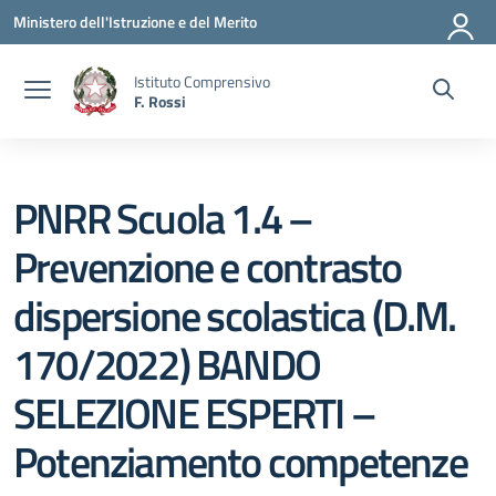
Vai ai contenuti
Vai al menu di navigazione
Vai al footer
Ministero dell'Istruzione e del Merito
Istituto Comprensivo
F. Rossi
PNRR Scuola 1.4 –
Prevenzione e contrasto
dispersione scolastica (D.M.
170/2022) BANDO
SELEZIONE ESPERTI –
Potenziamento competenze