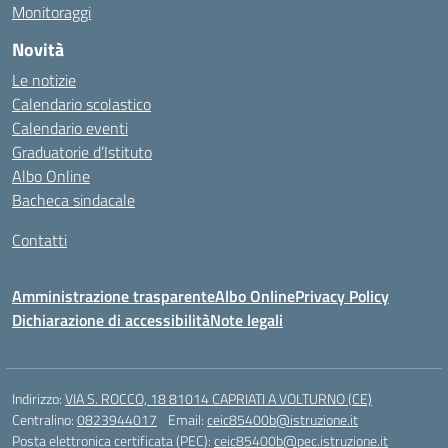
Monitoraggi
Novità
Le notizie
Calendario scolastico
Calendario eventi
Graduatorie d’Istituto
Albo Online
Bacheca sindacale
Contatti
Amministrazione trasparente
Albo Online
Privacy Policy
Dichiarazione di accessibilità
Note legali
Indirizzo:
VIA S. ROCCO, 18 81014 CAPRIATI A VOLTURNO (CE)
Centralino:
0823944017
Email:
ceic85400b@istruzione.it
Posta elettronica certificata (PEC):
ceic85400b@pec.istruzione.it