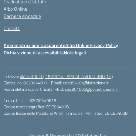
Graduatorie d’Istituto
Albo Online
Bacheca sindacale
Contatti
Amministrazione trasparente
Albo Online
Privacy Policy
Dichiarazione di accessibilità
Note legali
Indirizzo:
VIA S. ROCCO, 18 81014 CAPRIATI A VOLTURNO (CE)
Centralino:
0823944017
Email:
ceic85400b@istruzione.it
Posta elettronica certificata (PEC):
ceic85400b@pec.istruzione.it
Codice fiscale: 82000440618
Codice meccanografico:
CEIC85400B
Codice Indice delle Pubbliche Amministrazioni (IPA): istsc_CEIC85400B
Hosting & Powered by 3D Solution S.r.l.