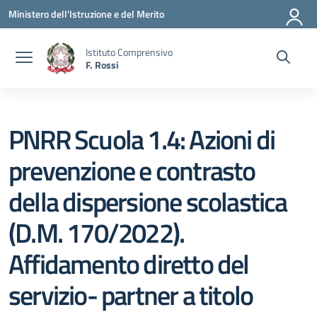
Vai ai contenuti
Vai al menu di navigazione
Vai al footer
Ministero dell'Istruzione e del Merito
Istituto Comprensivo
F. Rossi
PNRR Scuola 1.4: Azioni di
prevenzione e contrasto
della dispersione scolastica
(D.M. 170/2022).
Affidamento diretto del
servizio- partner a titolo