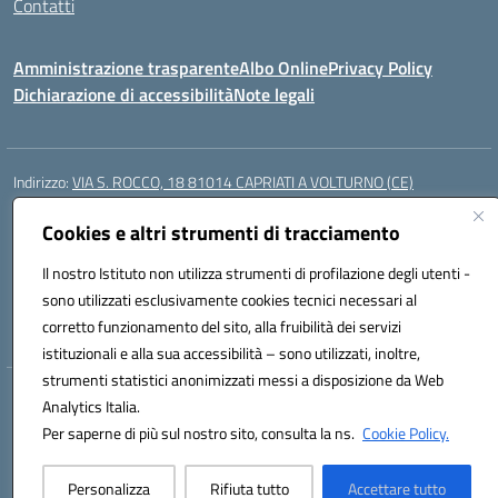
Contatti
Amministrazione trasparente
Albo Online
Privacy Policy
Dichiarazione di accessibilità
Note legali
Indirizzo:
VIA S. ROCCO, 18 81014 CAPRIATI A VOLTURNO (CE)
Centralino:
0823944017
Email:
ceic85400b@istruzione.it
Posta elettronica certificata (PEC):
ceic85400b@pec.istruzione.it
Cookies e altri strumenti di tracciamento
Codice fiscale: 82000440618
Il nostro Istituto non utilizza strumenti di profilazione degli utenti -
Codice meccanografico:
CEIC85400B
sono utilizzati esclusivamente cookies tecnici necessari al
Codice Indice delle Pubbliche Amministrazioni (IPA): istsc_CEIC85400B
corretto funzionamento del sito, alla fruibilità dei servizi
istituzionali e alla sua accessibilità – sono utilizzati, inoltre,
strumenti statistici anonimizzati messi a disposizione da Web
Hosting & Powered by 3D Solution S.r.l.
Analytics Italia.
Concept & Design by Designers Italia
Per saperne di più sul nostro sito, consulta la ns.
Cookie Policy.
Personalizza
Rifiuta tutto
Accettare tutto