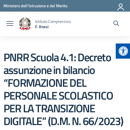
Vai ai contenuti
Vai al menu di navigazione
Vai al footer
Ministero dell'Istruzione e del Merito
Istituto Comprensivo
F. Rossi
Apr
PNRR Scuola 4.1: Decreto
assunzione in bilancio
“FORMAZIONE DEL
PERSONALE SCOLASTICO
PER LA TRANSIZIONE
DIGITALE” (D.M. N. 66/2023)