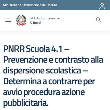
Vai ai contenuti
Vai al menu di navigazione
Vai al footer
Ministero dell'Istruzione e del Merito
Istituto Comprensivo
F. Rossi
PNRR Scuola 4.1 –
Prevenzione e contrasto alla
dispersione scolastica –
Determina a contrarre per
avvio procedura azione
pubblicitaria.