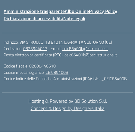
Amministrazione trasparente
Albo Online
Privacy Policy
Dichiarazione di accessibilità
Note legali
Indirizzo:
VIA S. ROCCO, 18 81014 CAPRIATI A VOLTURNO (CE)
Centralino:
0823944017
Email:
ceic85400b@istruzione.it
Posta elettronica certificata (PEC):
ceic85400b@pec.istruzione.it
Codice fiscale: 82000440618
Codice meccanografico:
CEIC85400B
Codice Indice delle Pubbliche Amministrazioni (IPA): istsc_CEIC85400B
Hosting & Powered by 3D Solution S.r.l.
Concept & Design by Designers Italia