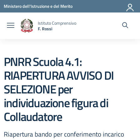
Vai ai contenuti
Vai al menu di navigazione
Vai al footer
Ministero dell'Istruzione e del Merito
Istituto Comprensivo
F. Rossi
PNRR Scuola 4.1:
RIAPERTURA AVVISO DI
SELEZIONE per
individuazione figura di
Collaudatore
Riapertura bando per conferimento incarico