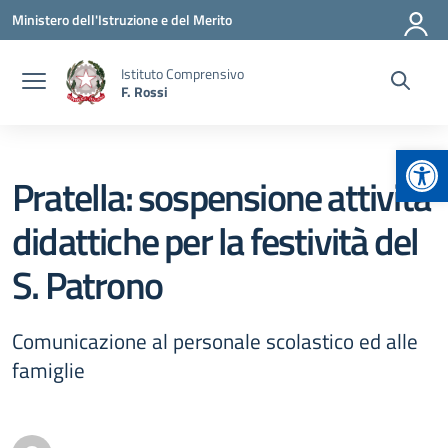
Vai ai contenuti
Vai al menu di navigazione
Vai al footer
Ministero dell'Istruzione e del Merito
Istituto Comprensivo
F. Rossi
Apr
Pratella: sospensione attività
didattiche per la festività del
S. Patrono
Comunicazione al personale scolastico ed alle
famiglie