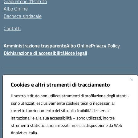
Graduatorie d’Istituto
Albo Online
Bacheca sindacale
Contatti
Amministrazione trasparente
Albo Online
Privacy Policy
Dichiarazione di accessibilità
Note legali
Indirizzo:
VIA S. ROCCO, 18 81014 CAPRIATI A VOLTURNO (CE)
Centralino:
Cookies e altri strumenti di tracciamento
0823944017
Email:
ceic85400b@istruzione.it
Posta elettronica certificata (PEC):
ceic85400b@pec.istruzione.it
Il nostro Istituto non utilizza strumenti di profilazione degli utenti -
Codice fiscale: 82000440618
sono utilizzati esclusivamente cookies tecnici necessari al
Codice meccanografico:
CEIC85400B
corretto funzionamento del sito, alla fruibilità dei servizi
Codice Indice delle Pubbliche Amministrazioni (IPA): istsc_CEIC85400B
istituzionali e alla sua accessibilità – sono utilizzati, inoltre,
strumenti statistici anonimizzati messi a disposizione da Web
Analytics Italia.
Hosting & Powered by 3D Solution S.r.l.