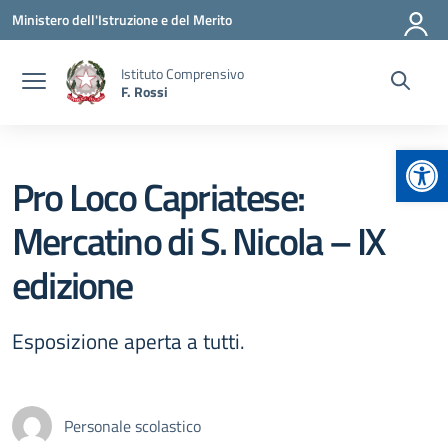
Vai ai contenuti
Vai al menu di navigazione
Vai al footer
Ministero dell'Istruzione e del Merito
Istituto Comprensivo
F. Rossi
Apr
Pro Loco Capriatese:
Mercatino di S. Nicola – IX
edizione
Esposizione aperta a tutti.
Personale scolastico