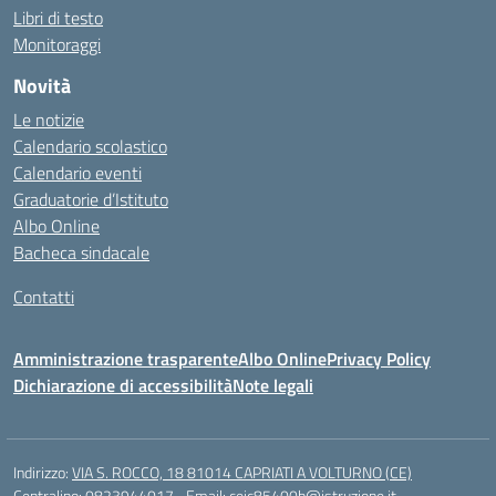
Libri di testo
Monitoraggi
Novità
Le notizie
Calendario scolastico
Calendario eventi
Graduatorie d’Istituto
Albo Online
Bacheca sindacale
Contatti
Amministrazione trasparente
Albo Online
Privacy Policy
Dichiarazione di accessibilità
Note legali
Indirizzo:
VIA S. ROCCO, 18 81014 CAPRIATI A VOLTURNO (CE)
Centralino:
0823944017
Email:
ceic85400b@istruzione.it