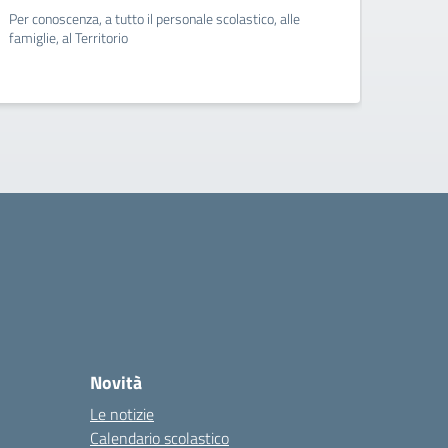
Per conoscenza, a tutto il personale scolastico, alle
Per con
famiglie, al Territorio
famigli
Novità
Le notizie
Calendario scolastico