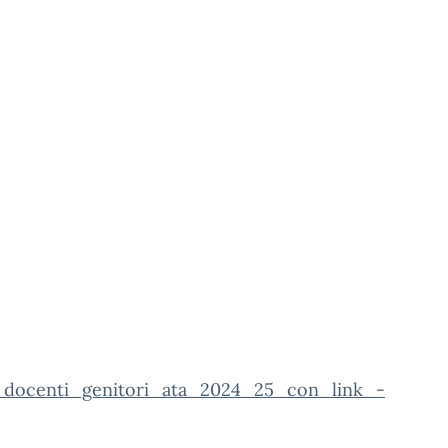
o_docenti_genitori_ata_2024_25_con_link_-