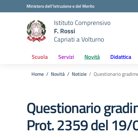
Vai ai contenuti
Vai al menu di navigazione
Vai al footer
Ministero dell'Istruzione e del Merito
Istituto Comprensivo
F. Rossi
Capriati a Volturno
Scuola
Servizi
Novità
Didattica
Home
Novità
Notizie
Questionario gradime
Questionario gradi
Prot. 2359 del 19