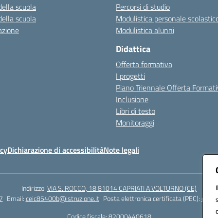
della scuola
Percorsi di studio
della scuola
Modulistica personale scolastic
azione
Modulistica alunni
Didattica
Offerta formativa
I progetti
Piano Triennale Offerta Format
Inclusione
Libri di testo
Monitoraggi
icy
Dichiarazione di accessibilità
Note legali
Indirizzo:
VIA S. ROCCO, 18 81014 CAPRIATI A VOLTURNO (CE)
7
Email:
ceic85400b@istruzione.it
Posta elettronica certificata (PEC):
ceic8
Codice fiscale: 82000440618