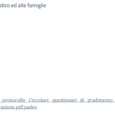
tico ed alle famiglie
_protocollo_Circolare_questionari_di_gradiment
razione.pdf.pades