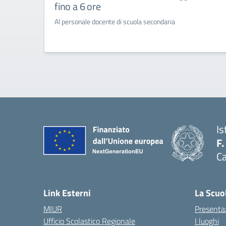
fino a 6 ore
Al personale docente di scuola secondaria
Is
F.
Ca
— 
Link Esterni
La Scuo
MIUR
Presenta
Ufficio Scolastico Regionale
I luoghi