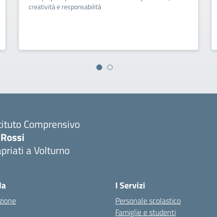
creatività e responsabilità
tituto Comprensivo
 Rossi
priati a Volturno
Visita la pagina iniziale della scuola
la
I Servizi
zione
Personale scolastico
Famiglie e studenti