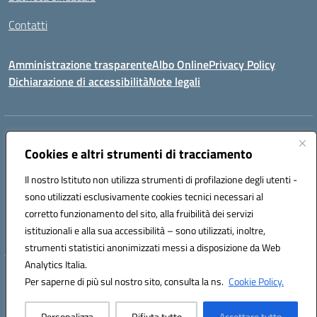
Contatti
Amministrazione trasparente
Albo Online
Privacy Policy
Dichiarazione di accessibilità
Note legali
Indirizzo:
VIA S. ROCCO, 18 81014 CAPRIATI A VOLTURNO (CE)
Centralino:
Cookies e altri strumenti di tracciamento
0823944017
Email:
ceic85400b@istruzione.it
Posta elettronica certificata (PEC):
ceic85400b@pec.istruzione.it
Il nostro Istituto non utilizza strumenti di profilazione degli utenti -
Codice fiscale: 82000440618
sono utilizzati esclusivamente cookies tecnici necessari al
Codice meccanografico:
CEIC85400B
corretto funzionamento del sito, alla fruibilità dei servizi
Codice Indice delle Pubbliche Amministrazioni (IPA): istsc_CEIC85400B
istituzionali e alla sua accessibilità – sono utilizzati, inoltre,
strumenti statistici anonimizzati messi a disposizione da Web
Analytics Italia.
Hosting & Powered by 3D Solution S.r.l.
Per saperne di più sul nostro sito, consulta la ns.
Cookie Policy.
Concept & Design by Designers Italia
Personalizza
Rifiuta tutto
Accettare tutto