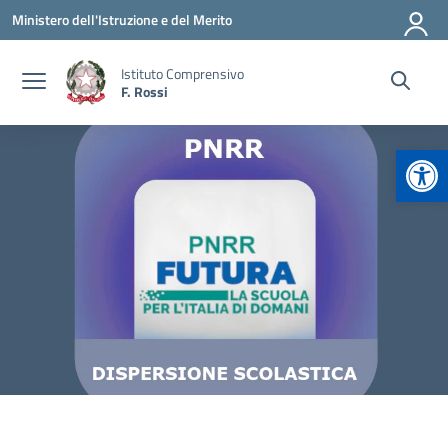
Vai ai contenuti
Vai al menu di navigazione
Vai al footer
Ministero dell'Istruzione e del Merito
Istituto Comprensivo
F. Rossi
Apr