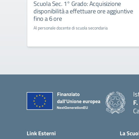
Scuola Sec. 1° Grado: Acquisizione
disponibilità a effettuare ore aggiuntive
fino a 6 ore
Al personale docente di scuola secondaria
Is
F.
Ca
— 
Link Esterni
La Scuo