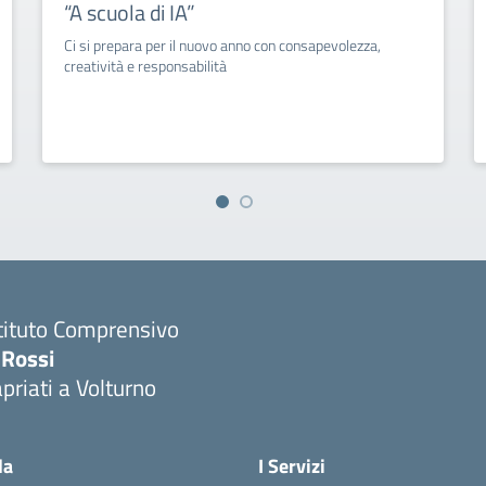
“A scuola di IA”
Ci si prepara per il nuovo anno con consapevolezza,
creatività e responsabilità
tituto Comprensivo
 Rossi
priati a Volturno
Visita la pagina iniziale della scuola
la
I Servizi