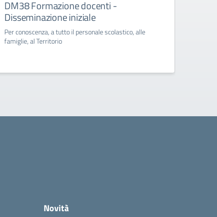
DM38 Formazione docenti -
FSE+
Disseminazione iniziale
Diss
Per conoscenza, a tutto il personale scolastico, alle
Per con
famiglie, al Territorio
famigli
Novità