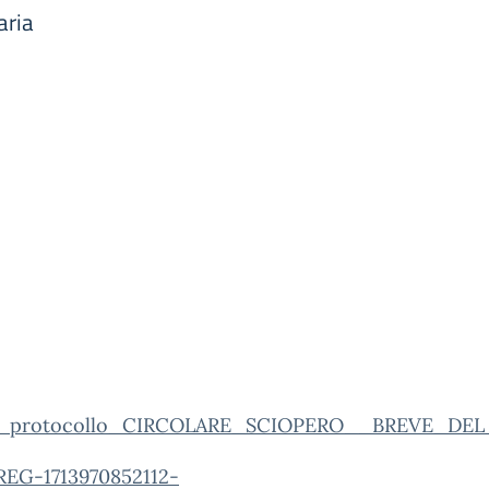
aria
o_protocollo_CIRCOLARE_SCIOPERO__BREVE_D
REG-1713970852112-