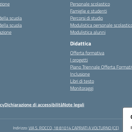
zione
Personale scolastico
Famiglie e studenti
della scuola
Percorsi di studio
della scuola
Modulistica personale scolastic
azione
Modulistica alunni
Didattica
Offerta formativa
I progetti
Piano Triennale Offerta Format
Inclusione
Libri di testo
Monitoraggi
icy
Dichiarazione di accessibilità
Note legali
Indirizzo:
VIA S. ROCCO, 18 81014 CAPRIATI A VOLTURNO (CE)