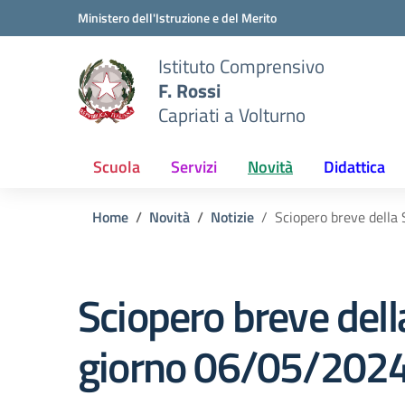
Vai ai contenuti
Vai al menu di navigazione
Vai al footer
Ministero dell'Istruzione e del Merito
Istituto Comprensivo
F. Rossi
Capriati a Volturno
Scuola
Servizi
Novità
Didattica
Home
Novità
Notizie
Sciopero breve della
Sciopero breve dell
giorno 06/05/202