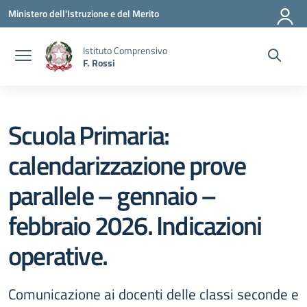
Vai ai contenuti
Vai al menu di navigazione
Vai al footer
Ministero dell'Istruzione e del Merito
Istituto Comprensivo
F. Rossi
Scuola Primaria:
calendarizzazione prove
parallele – gennaio –
febbraio 2026. Indicazioni
operative.
Comunicazione ai docenti delle classi seconde e