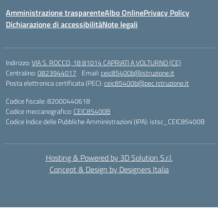
Amministrazione trasparente
Albo Online
Privacy Policy
Dichiarazione di accessibilità
Note legali
Indirizzo:
VIA S. ROCCO, 18 81014 CAPRIATI A VOLTURNO (CE)
Centralino:
0823944017
Email:
ceic85400b@istruzione.it
Posta elettronica certificata (PEC):
ceic85400b@pec.istruzione.it
Codice fiscale: 82000440618
Codice meccanografico:
CEIC85400B
Codice Indice delle Pubbliche Amministrazioni (IPA): istsc_CEIC85400B
Hosting & Powered by 3D Solution S.r.l.
Concept & Design by Designers Italia