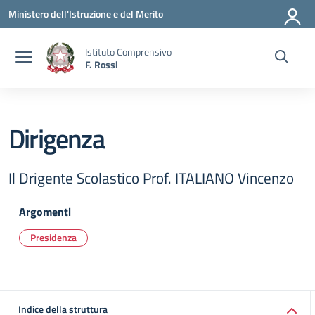
Vai ai contenuti
Vai al menu di navigazione
Vai al footer
Ministero dell'Istruzione e del Merito
Istituto Comprensivo
F. Rossi
Dirigenza
Il Drigente Scolastico Prof. ITALIANO Vincenzo
Argomenti
Presidenza
Indice della struttura