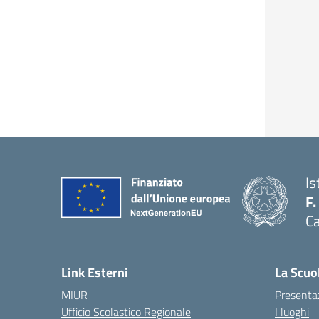
Is
F.
Ca
— 
Link Esterni
La Scuo
MIUR
Presenta
Ufficio Scolastico Regionale
I luoghi