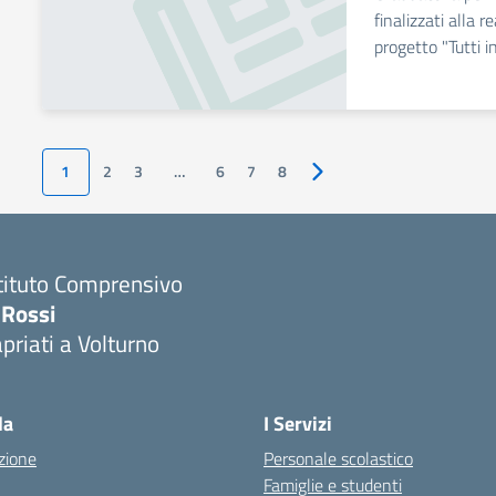
finalizzati alla r
progetto "Tutti 
1
2
3
…
6
7
8
Pagina successiva
tituto Comprensivo
 Rossi
priati a Volturno
Visita la pagina iniziale della scuola
la
I Servizi
zione
Personale scolastico
Famiglie e studenti