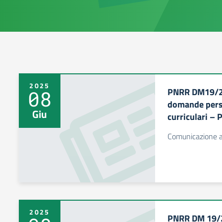
2025
PNRR DM19/24
08
domande perso
Giu
curriculari – 
Comunicazione a
2025
PNRR DM 19/2