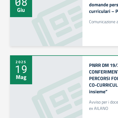
08
domande perso
Giu
curriculari – 
Comunicazione a
2025
PNRR DM 19/
19
CONFERIMENT
Mag
PERCORSI FO
CO-CURRICULA
insieme”
Avviso per i docen
ex AILANO