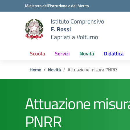
Vai ai contenuti
Vai al menu di navigazione
Vai al footer
Ministero dell'Istruzione e del Merito
Istituto Comprensivo
F. Rossi
Capriati a Volturno
Scuola
Servizi
Novità
Didattica
Home
Novità
Attuazione misura PNRR
Attuazione misur
PNRR