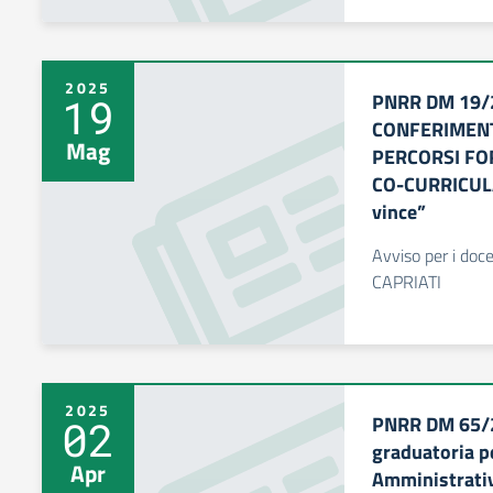
2025
PNRR DM 19/
19
CONFERIMENT
Mag
PERCORSI FO
CO-CURRICULAR
vince”
Avviso per i docen
CAPRIATI
2025
PNRR DM 65/2
02
graduatoria p
Apr
Amministrati