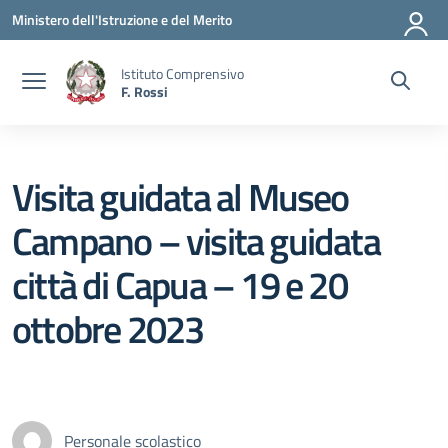
Vai ai contenuti
Vai al menu di navigazione
Vai al footer
Ministero dell'Istruzione e del Merito
Istituto Comprensivo
F. Rossi
Visita guidata al Museo
Campano – visita guidata
città di Capua – 19 e 20
ottobre 2023
Personale scolastico