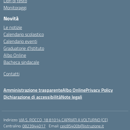
Libri di testo
Monitoraggi
Novità
Le notizie
Calendario scolastico
Calendario eventi
Graduatorie d’Istituto
Albo Online
Bacheca sindacale
Contatti
Amministrazione trasparente
Albo Online
Privacy Policy
Dichiarazione di accessibilità
Note legali
Indirizzo:
VIA S. ROCCO, 18 81014 CAPRIATI A VOLTURNO (CE)
Centralino:
0823944017
Email:
ceic85400b@istruzione.it