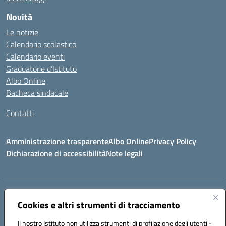
Novità
Le notizie
Calendario scolastico
Calendario eventi
Graduatorie d’Istituto
Albo Online
Bacheca sindacale
Contatti
Amministrazione trasparente
Albo Online
Privacy Policy
Dichiarazione di accessibilità
Note legali
Indirizzo:
VIA S. ROCCO, 18 81014 CAPRIATI A VOLTURNO (CE)
Centralino:
Cookies e altri strumenti di tracciamento
0823944017
Email:
ceic85400b@istruzione.it
Posta elettronica certificata (PEC):
ceic85400b@pec.istruzione.it
Il nostro Istituto non utilizza strumenti di profilazione degli utenti -