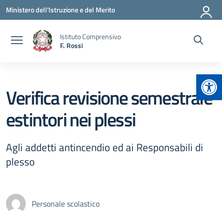
Vai ai contenuti
Vai al menu di navigazione
Vai al footer
Ministero dell'Istruzione e del Merito
Istituto Comprensivo
F. Rossi
Apr
Verifica revisione semestrale
estintori nei plessi
Agli addetti antincendio ed ai Responsabili di
plesso
Personale scolastico