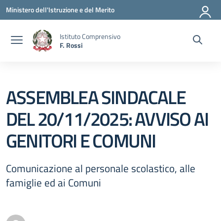
Vai ai contenuti
Vai al menu di navigazione
Vai al footer
Ministero dell'Istruzione e del Merito
Istituto Comprensivo
F. Rossi
ASSEMBLEA SINDACALE
DEL 20/11/2025: AVVISO AI
GENITORI E COMUNI
Comunicazione al personale scolastico, alle
famiglie ed ai Comuni