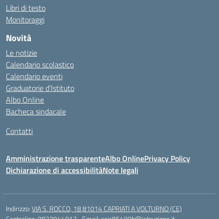
Libri di testo
Monitoraggi
Novità
Le notizie
Calendario scolastico
Calendario eventi
Graduatorie d’Istituto
Albo Online
Bacheca sindacale
Contatti
Amministrazione trasparente
Albo Online
Privacy Policy
Dichiarazione di accessibilità
Note legali
Indirizzo:
VIA S. ROCCO, 18 81014 CAPRIATI A VOLTURNO (CE)
Centralino:
0823944017
Email:
ceic85400b@istruzione.it