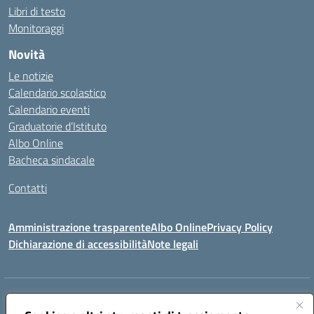
Libri di testo
Monitoraggi
Novità
Le notizie
Calendario scolastico
Calendario eventi
Graduatorie d’Istituto
Albo Online
Bacheca sindacale
Contatti
Amministrazione trasparente
Albo Online
Privacy Policy
Dichiarazione di accessibilità
Note legali
Indirizzo:
VIA S. ROCCO, 18 81014 CAPRIATI A VOLTURNO (CE)
Centralino:
0823944017
Email:
ceic85400b@istruzione.it