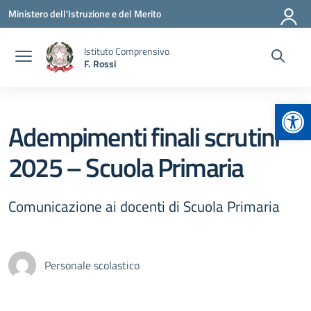
Vai ai contenuti
Vai al menu di navigazione
Vai al footer
Ministero dell'Istruzione e del Merito
Istituto Comprensivo
F. Rossi
Apr
Adempimenti finali scrutini
2025 – Scuola Primaria
Comunicazione ai docenti di Scuola Primaria
Personale scolastico