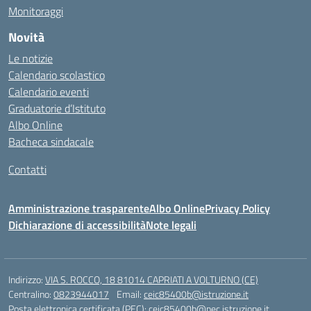
Monitoraggi
Novità
Le notizie
Calendario scolastico
Calendario eventi
Graduatorie d’Istituto
Albo Online
Bacheca sindacale
Contatti
Amministrazione trasparente
Albo Online
Privacy Policy
Dichiarazione di accessibilità
Note legali
Indirizzo:
VIA S. ROCCO, 18 81014 CAPRIATI A VOLTURNO (CE)
Centralino:
0823944017
Email:
ceic85400b@istruzione.it
Posta elettronica certificata (PEC):
ceic85400b@pec.istruzione.it