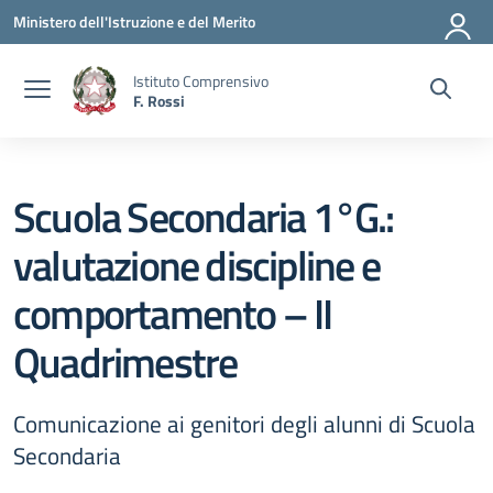
Vai ai contenuti
Vai al menu di navigazione
Vai al footer
Ministero dell'Istruzione e del Merito
Istituto Comprensivo
F. Rossi
Scuola Secondaria 1°G.:
valutazione discipline e
comportamento – II
Quadrimestre
Comunicazione ai genitori degli alunni di Scuola
Secondaria