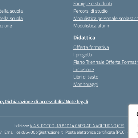
Famiglie e studenti
della scuola
Percorsi di studio
della scuola
Modulistica personale scolastic
azione
Modulistica alunni
Didattica
Offerta formativa
I progetti
Piano Triennale Offerta Format
Inclusione
Libri di testo
Monitoraggi
icy
Dichiarazione di accessibilità
Note legali
Indirizzo:
VIA S. ROCCO, 18 81014 CAPRIATI A VOLTURNO (CE)
7
Email:
ceic85400b@istruzione.it
Posta elettronica certificata (PEC):
ceic8