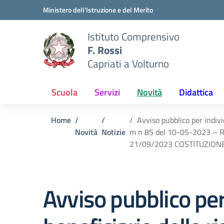
Vai ai contenuti
Vai al menu di navigazione
Vai al footer
Ministero dell'Istruzione e del Merito
Istituto Comprensivo
F. Rossi
Capriati a Volturno
Scuola
Servizi
Novità
Didattica
Home
Avviso pubblico per indiv
Novità
Notizie
m n 85 del 10-05-2023 – Ri
21/09/2023 COSTITUZION
Avviso pubblico per