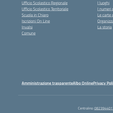
Ufficio Scolastico Regionale
I luoghi
Ufficio Scolastico Territoriale
I numeri 
Scuola in Chiaro
Le carte 
Iscrizioni On Line
Organizz
Invalsi
La storia
Comune
Amministrazione trasparente
Albo Online
Privacy Pol
Centralino:
082394401