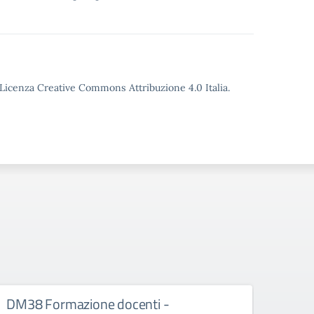
o Licenza Creative Commons Attribuzione 4.0 Italia.
DM38 Formazione docenti -
FSE+