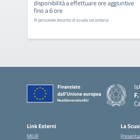
disponibilità a effettuare ore aggiuntive
fino a 6 ore
Al personale docente di scuola secondaria
Is
F.
Ca
— 
Link Esterni
La Scuo
MIUR
Presenta