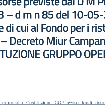
risorse previste dal D 
 – d m n 85 del 10-05
i cui al Fondo per i rist
 – Decreto Miur Campan
ITUZIONE GRUPPO OPER
_protocollo_Costituzione_GOP_avviso_fondi_ristori