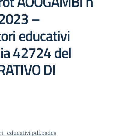
M Prot AOOGAMBI n
-2023 –
ori educativi
ia 42724 del
ATIVO DI
_educativi.pdf.pades