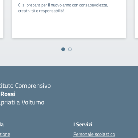
Ci si prepara per il nuovo anno con consapevolezza,
creatività e responsabilità
tituto Comprensivo
 Rossi
priati a Volturno
Visita la pagina iniziale della scuola
la
I Servizi
zione
Personale scolastico