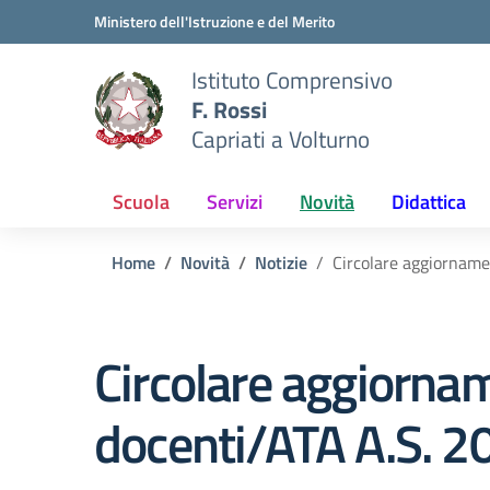
Vai ai contenuti
Vai al menu di navigazione
Vai al footer
Ministero dell'Istruzione e del Merito
Istituto Comprensivo
F. Rossi
Capriati a Volturno
Scuola
Servizi
Novità
Didattica
Home
Novità
Notizie
Circolare aggiorname
Circolare aggiornam
docenti/ATA A.S. 