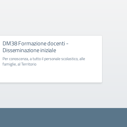
DM38 Formazione docenti -
FSE+
Disseminazione iniziale
Diss
Per conoscenza, a tutto il personale scolastico, alle
Per con
famiglie, al Territorio
famigli