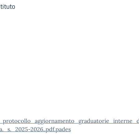
tituto
_protocollo_aggiornamento_graduatorie_interne_d
._s._2025-2026..pdf.pades