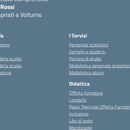
 Rossi
priati a Volturno
Visita la pagina iniziale della scuola
la
I Servizi
zione
Personale scolastico
Famiglie e studenti
della scuola
Percorsi di studio
della scuola
Modulistica personale scolastic
azione
Modulistica alunni
Didattica
Offerta formativa
I progetti
Piano Triennale Offerta Format
Inclusione
Libri di testo
Monitoraggi