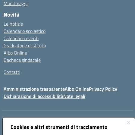
Monitoraggi
Novità
Le notizie
Calendario scolastico
Calendario eventi
Graduatorie d’Istituto
Albo Online
Bacheca sindacale
Contatti
Amministrazione trasparente
Albo Online
Privacy Policy
Dichiarazione di accessibilità
Note legali
Indirizzo:
VIA S. ROCCO, 18 81014 CAPRIATI A VOLTURNO (CE)
Centralino:
Cookies e altri strumenti di tracciamento
0823944017
Email:
ceic85400b@istruzione.it
Posta elettronica certificata (PEC):
ceic85400b@pec.istruzione.it