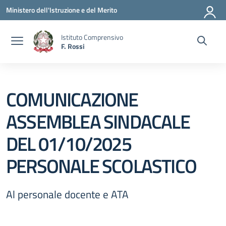
Vai ai contenuti
Vai al menu di navigazione
Vai al footer
Ministero dell'Istruzione e del Merito
Istituto Comprensivo
F. Rossi
COMUNICAZIONE
ASSEMBLEA SINDACALE
DEL 01/10/2025
PERSONALE SCOLASTICO
Al personale docente e ATA