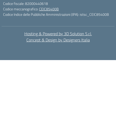
Codice fiscale: 82000440618
Codice meccanografico:
CEIC85400B
Codice Indice delle Pubbliche Amministrazioni (IPA): istsc_CEIC85400B
Hosting & Powered by 3D Solution S.r.l.
Concept & Design by Designers Italia