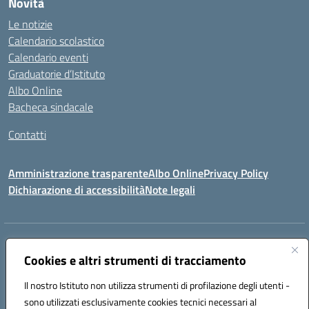
Novità
Le notizie
Calendario scolastico
Calendario eventi
Graduatorie d’Istituto
Albo Online
Bacheca sindacale
Contatti
Amministrazione trasparente
Albo Online
Privacy Policy
Dichiarazione di accessibilità
Note legali
Indirizzo:
VIA S. ROCCO, 18 81014 CAPRIATI A VOLTURNO (CE)
Centralino:
Cookies e altri strumenti di tracciamento
0823944017
Email:
ceic85400b@istruzione.it
Posta elettronica certificata (PEC):
ceic85400b@pec.istruzione.it
Il nostro Istituto non utilizza strumenti di profilazione degli utenti -
Codice fiscale: 82000440618
sono utilizzati esclusivamente cookies tecnici necessari al