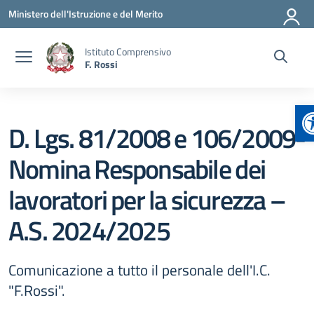
Vai ai contenuti
Vai al menu di navigazione
Vai al footer
Ministero dell'Istruzione e del Merito
Istituto Comprensivo
F. Rossi
A
D. Lgs. 81/2008 e 106/2009-
Nomina Responsabile dei
lavoratori per la sicurezza –
A.S. 2024/2025
Comunicazione a tutto il personale dell'I.C.
"F.Rossi".