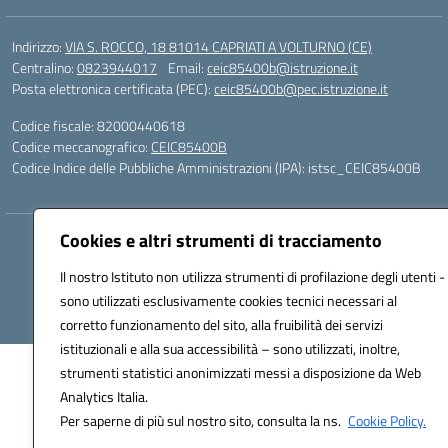
Indirizzo:
VIA S. ROCCO, 18 81014 CAPRIATI A VOLTURNO (CE)
Centralino:
0823944017
Email:
ceic85400b@istruzione.it
Posta elettronica certificata (PEC):
ceic85400b@pec.istruzione.it
Codice fiscale: 82000440618
Codice meccanografico:
CEIC85400B
Codice Indice delle Pubbliche Amministrazioni (IPA): istsc_CEIC85400B
Cookies e altri strumenti di tracciamento
Hosting & Powered by 3D Solution S.r.l.
Concept & Design by Designers Italia
Il nostro Istituto non utilizza strumenti di profilazione degli utenti -
sono utilizzati esclusivamente cookies tecnici necessari al
corretto funzionamento del sito, alla fruibilità dei servizi
istituzionali e alla sua accessibilità – sono utilizzati, inoltre,
strumenti statistici anonimizzati messi a disposizione da Web
Analytics Italia.
Per saperne di più sul nostro sito, consulta la ns.
Cookie Policy.