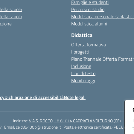
Famiglie e studenti
della scuola
Percorsi di studio
della scuola
Modulistica personale scolastic
azione
Modulistica alunni
Didattica
Offerta formativa
I progetti
Piano Triennale Offerta Format
Inclusione
Libri di testo
Monitoraggi
icy
Dichiarazione di accessibilità
Note legali
Indirizzo:
VIA S. ROCCO, 18 81014 CAPRIATI A VOLTURNO (CE)
7
Email:
ceic85400b@istruzione.it
Posta elettronica certificata (PEC):
ceic8