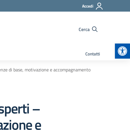
Accedi
Cerca
Apr
Contatti
enze di base, motivazione e accompagnamento
perti –
zione e