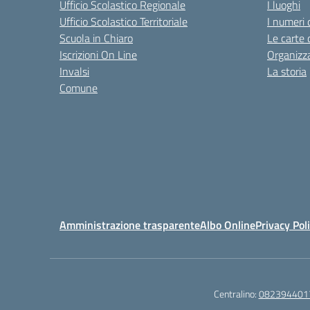
Ufficio Scolastico Regionale
I luoghi
Ufficio Scolastico Territoriale
I numeri 
Scuola in Chiaro
Le carte 
Iscrizioni On Line
Organizz
Invalsi
La storia
Comune
Amministrazione trasparente
Albo Online
Privacy Pol
Centralino:
082394401