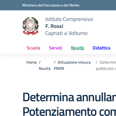
Vai ai contenuti
Vai al menu di navigazione
Vai al footer
Ministero dell'Istruzione e del Merito
Istituto Comprensivo
F. Rossi
Capriati a Volturno
Scuola
Servizi
Novità
Didattica
Home
Attuazione misura
Determin
Novità
PNRR
pubblicato
Determina annulla
Potenziamento com