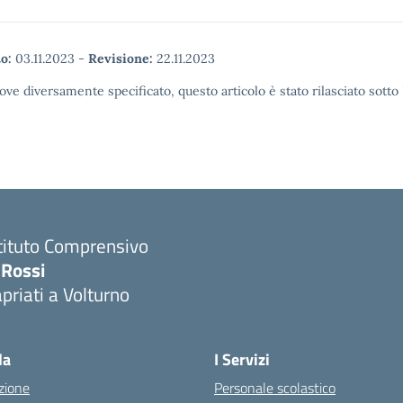
o:
03.11.2023
-
Revisione:
22.11.2023
ove diversamente specificato, questo articolo è stato rilasciato sott
tituto Comprensivo
 Rossi
priati a Volturno
Visita la pagina iniziale della scuola
la
I Servizi
zione
Personale scolastico