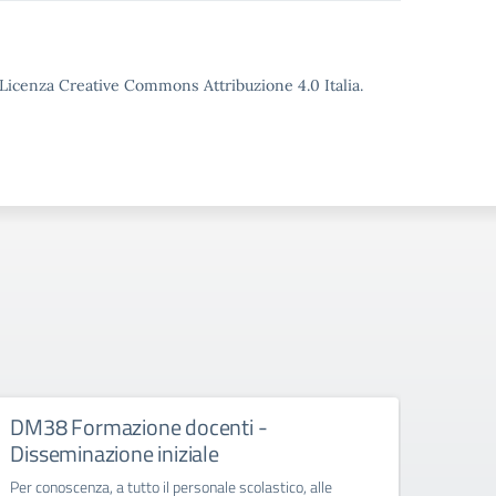
o Licenza Creative Commons Attribuzione 4.0 Italia.
DM38 Formazione docenti -
FSE+
Disseminazione iniziale
Diss
Per conoscenza, a tutto il personale scolastico, alle
Per con