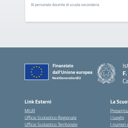
Al personale docente di scuola secondaria
Is
F.
Ca
— 
Link Esterni
La Scuo
MIUR
Presenta
Ufficio Scolastico Regionale
I luoghi
Ufficio Scolastico Territoriale
I numeri 