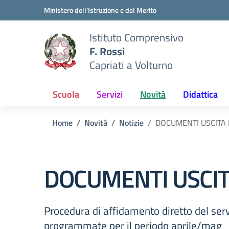
Vai ai contenuti
Vai al menu di navigazione
Vai al footer
Ministero dell'Istruzione e del Merito
Istituto Comprensivo
F. Rossi
Capriati a Volturno
Scuola
Servizi
Novità
Didattica
Home
Novità
Notizie
DOCUMENTI USCITA 
DOCUMENTI USCIT
Procedura di affidamento diretto del servi
programmate per il periodo aprile/mag