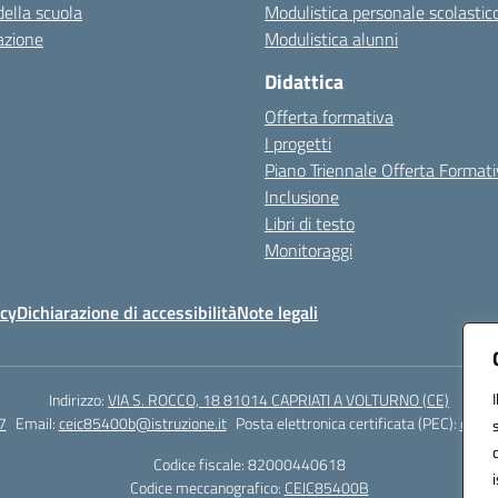
della scuola
Modulistica personale scolastic
azione
Modulistica alunni
Didattica
Offerta formativa
I progetti
Piano Triennale Offerta Format
Inclusione
Libri di testo
Monitoraggi
icy
Dichiarazione di accessibilità
Note legali
Indirizzo:
VIA S. ROCCO, 18 81014 CAPRIATI A VOLTURNO (CE)
7
Email:
ceic85400b@istruzione.it
Posta elettronica certificata (PEC):
ceic8
Codice fiscale: 82000440618
Codice meccanografico:
CEIC85400B