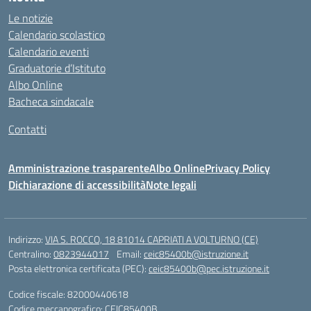
Le notizie
Calendario scolastico
Calendario eventi
Graduatorie d’Istituto
Albo Online
Bacheca sindacale
Contatti
Amministrazione trasparente
Albo Online
Privacy Policy
Dichiarazione di accessibilità
Note legali
Indirizzo:
VIA S. ROCCO, 18 81014 CAPRIATI A VOLTURNO (CE)
Centralino:
0823944017
Email:
ceic85400b@istruzione.it
Posta elettronica certificata (PEC):
ceic85400b@pec.istruzione.it
Codice fiscale: 82000440618
Codice meccanografico:
CEIC85400B