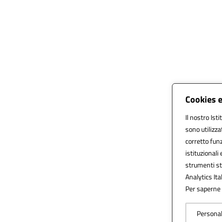
Cookies e
Il nostro Ist
sono utilizz
corretto funz
istituzionali 
strumenti st
Analytics Ital
Per saperne d
Personal