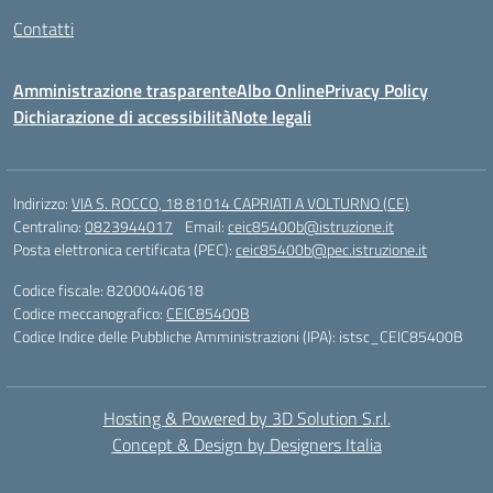
Contatti
Amministrazione trasparente
Albo Online
Privacy Policy
Dichiarazione di accessibilità
Note legali
Indirizzo:
VIA S. ROCCO, 18 81014 CAPRIATI A VOLTURNO (CE)
Centralino:
0823944017
Email:
ceic85400b@istruzione.it
Posta elettronica certificata (PEC):
ceic85400b@pec.istruzione.it
Codice fiscale: 82000440618
Codice meccanografico:
CEIC85400B
Codice Indice delle Pubbliche Amministrazioni (IPA): istsc_CEIC85400B
Hosting & Powered by 3D Solution S.r.l.
Concept & Design by Designers Italia