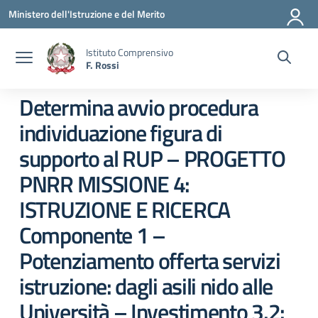
Vai ai contenuti
Vai al menu di navigazione
Vai al footer
Ministero dell'Istruzione e del Merito
Istituto Comprensivo
F. Rossi
Determina avvio procedura
individuazione figura di
supporto al RUP – PROGETTO
PNRR MISSIONE 4:
ISTRUZIONE E RICERCA
Componente 1 –
Potenziamento offerta servizi
istruzione: dagli asili nido alle
Università – Investimento 3.2: