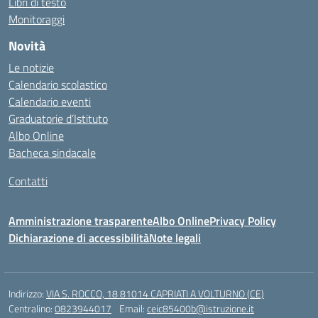
Libri di testo
Monitoraggi
Novità
Le notizie
Calendario scolastico
Calendario eventi
Graduatorie d’Istituto
Albo Online
Bacheca sindacale
Contatti
Amministrazione trasparente
Albo Online
Privacy Policy
Dichiarazione di accessibilità
Note legali
Indirizzo:
VIA S. ROCCO, 18 81014 CAPRIATI A VOLTURNO (CE)
Centralino:
0823944017
Email:
ceic85400b@istruzione.it