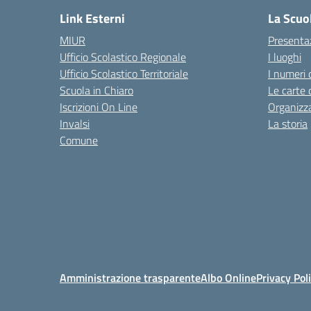
Link Esterni
La Scuo
MIUR
Presenta
Ufficio Scolastico Regionale
I luoghi
Ufficio Scolastico Territoriale
I numeri 
Scuola in Chiaro
Le carte 
Iscrizioni On Line
Organizz
Invalsi
La storia
Comune
Amministrazione trasparente
Albo Online
Privacy Pol