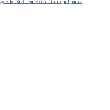
genda_Sud_esperti_e_tutor.pdf.pades