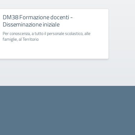
DM38 Formazione docenti -
FSE+
Disseminazione iniziale
Diss
Per conoscenza, a tutto il personale scolastico, alle
Per con
famiglie, al Territorio
famigli