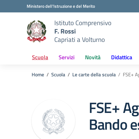
Vai ai contenuti
Vai al menu di navigazione
Vai al footer
Ministero dell'Istruzione e del Merito
Istituto Comprensivo
F. Rossi
Capriati a Volturno
Scuola
Servizi
Novità
Didattica
Home
Scuola
Le carte della scuola
FSE+ Ag
FSE+ Ag
Bando es