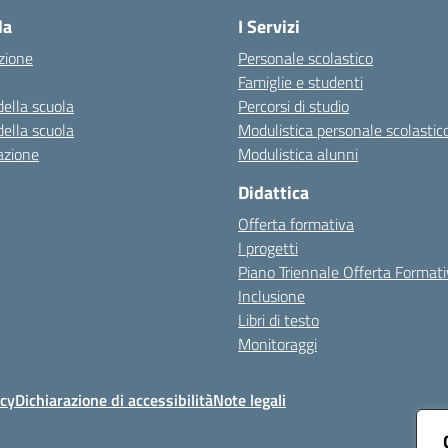
la
I Servizi
zione
Personale scolastico
Famiglie e studenti
della scuola
Percorsi di studio
della scuola
Modulistica personale scolastic
azione
Modulistica alunni
Didattica
Offerta formativa
I progetti
Piano Triennale Offerta Format
Inclusione
Libri di testo
Monitoraggi
icy
Dichiarazione di accessibilità
Note legali