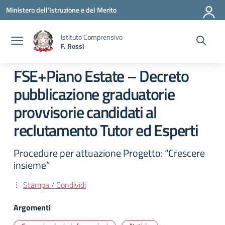
Vai ai contenuti
Vai al menu di navigazione
Vai al footer
Ministero dell'Istruzione e del Merito
Istituto Comprensivo
F. Rossi
FSE+Piano Estate – Decreto
pubblicazione graduatorie
provvisorie candidati al
reclutamento Tutor ed Esperti
Procedure per attuazione Progetto: “Crescere
insieme”
Stampa / Condividi
Argomenti