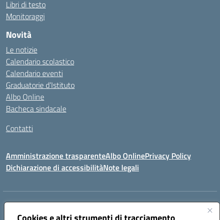
Libri di testo
Monitoraggi
Novità
Le notizie
Calendario scolastico
Calendario eventi
Graduatorie d’Istituto
Albo Online
Bacheca sindacale
Contatti
Amministrazione trasparente
Albo Online
Privacy Policy
Dichiarazione di accessibilità
Note legali
Indirizzo:
VIA S. ROCCO, 18 81014 CAPRIATI A VOLTURNO (CE)
Centralino:
Cookies e altri strumenti di tracciamento
0823944017
Email:
ceic85400b@istruzione.it