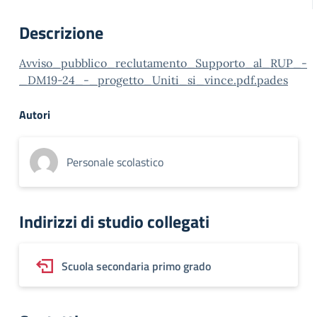
Descrizione
Avviso_pubblico_reclutamento_Supporto_al_RUP_-
_DM19-24_-_progetto_Uniti_si_vince.pdf.pades
Autori
Personale scolastico
Indirizzi di studio collegati
Scuola secondaria primo grado