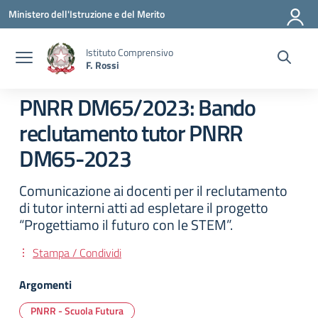
Vai ai contenuti
Vai al menu di navigazione
Vai al footer
Ministero dell'Istruzione e del Merito
Istituto Comprensivo
F. Rossi
PNRR DM65/2023: Bando
reclutamento tutor PNRR
DM65-2023
Comunicazione ai docenti per il reclutamento
di tutor interni atti ad espletare il progetto
“Progettiamo il futuro con le STEM”.
Stampa / Condividi
Argomenti
PNRR - Scuola Futura