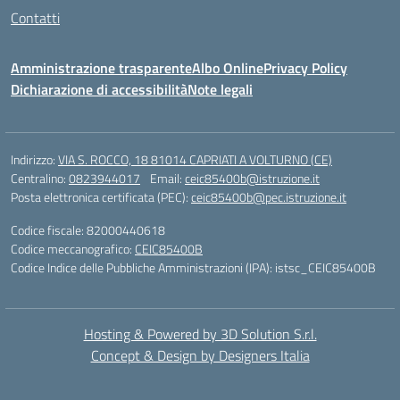
Contatti
Amministrazione trasparente
Albo Online
Privacy Policy
Dichiarazione di accessibilità
Note legali
Indirizzo:
VIA S. ROCCO, 18 81014 CAPRIATI A VOLTURNO (CE)
Centralino:
0823944017
Email:
ceic85400b@istruzione.it
Posta elettronica certificata (PEC):
ceic85400b@pec.istruzione.it
Codice fiscale: 82000440618
Codice meccanografico:
CEIC85400B
Codice Indice delle Pubbliche Amministrazioni (IPA): istsc_CEIC85400B
Hosting & Powered by 3D Solution S.r.l.
Concept & Design by Designers Italia