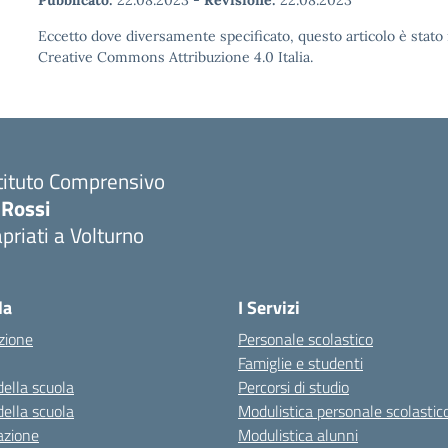
Pubblicato:
22.08.2023
-
Revisione:
22.08.2023
Eccetto dove diversamente specificato, questo articolo è stato 
Creative Commons Attribuzione 4.0 Italia.
tituto Comprensivo
 Rossi
priati a Volturno
Visita la pagina iniziale della scuola
la
I Servizi
zione
Personale scolastico
Famiglie e studenti
della scuola
Percorsi di studio
della scuola
Modulistica personale scolastic
azione
Modulistica alunni