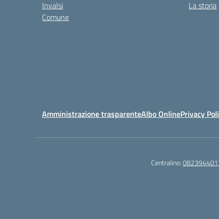
Invalsi
La storia
Comune
Amministrazione trasparente
Albo Online
Privacy Pol
Centralino:
082394401