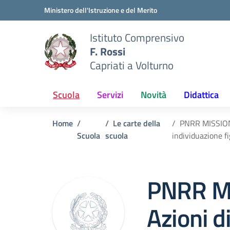
Vai ai contenuti
Vai al menu di navigazione
Vai al footer
Ministero dell'Istruzione e del Merito
Istituto Comprensivo
F. Rossi
Capriati a Volturno
Scuola
Servizi
Novità
Didattica
Home
Le carte della
PNRR MISSIONE
Scuola
scuola
individuazione f
PNRR M
Azioni d