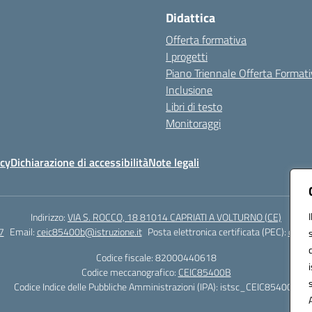
Didattica
Offerta formativa
I progetti
Piano Triennale Offerta Format
Inclusione
Libri di testo
Monitoraggi
icy
Dichiarazione di accessibilità
Note legali
Indirizzo:
VIA S. ROCCO, 18 81014 CAPRIATI A VOLTURNO (CE)
7
Email:
ceic85400b@istruzione.it
Posta elettronica certificata (PEC):
ceic8
Codice fiscale: 82000440618
Codice meccanografico:
CEIC85400B
Codice Indice delle Pubbliche Amministrazioni (IPA): istsc_CEIC85400B