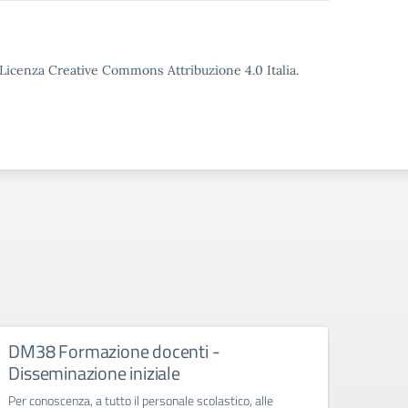
o Licenza Creative Commons Attribuzione 4.0 Italia.
DM38 Formazione docenti -
FSE+
Disseminazione iniziale
Diss
Per conoscenza, a tutto il personale scolastico, alle
Per con