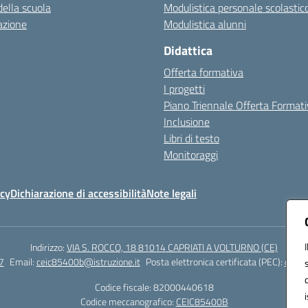
della scuola
Modulistica personale scolastic
azione
Modulistica alunni
Didattica
Offerta formativa
I progetti
Piano Triennale Offerta Format
Inclusione
Libri di testo
Monitoraggi
icy
Dichiarazione di accessibilità
Note legali
Indirizzo:
VIA S. ROCCO, 18 81014 CAPRIATI A VOLTURNO (CE)
7
Email:
ceic85400b@istruzione.it
Posta elettronica certificata (PEC):
ceic8
Codice fiscale: 82000440618
Codice meccanografico:
CEIC85400B