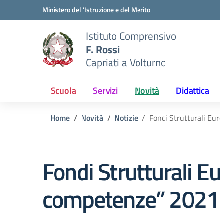
Vai ai contenuti
Vai al menu di navigazione
Vai al footer
Ministero dell'Istruzione e del Merito
Istituto Comprensivo
F. Rossi
Capriati a Volturno
Scuola
Servizi
Novità
Didattica
Home
Novità
Notizie
Fondi Strutturali E
Fondi Strutturali 
competenze” 2021