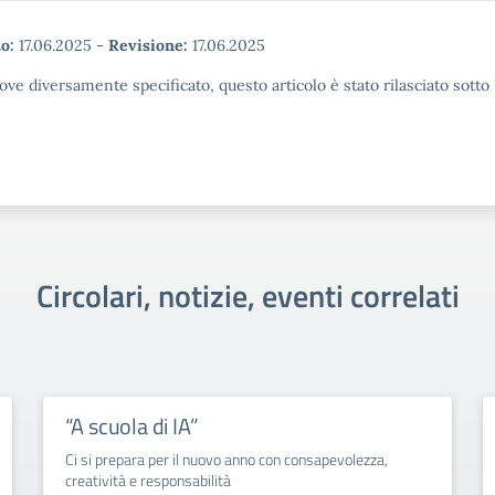
o:
17.06.2025
-
Revisione:
17.06.2025
ove diversamente specificato, questo articolo è stato rilasciato sott
Circolari, notizie, eventi correlati
“A scuola di IA”
Ci si prepara per il nuovo anno con consapevolezza,
creatività e responsabilità