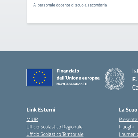
Al personale docente di scuola secondaria
Is
F.
Ca
— 
Link Esterni
La Scuo
MIUR
Presenta
Ufficio Scolastico Regionale
I luoghi
Ufficio Scolastico Territoriale
I numeri 